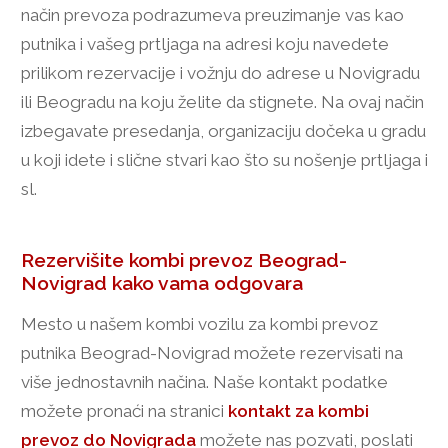
način prevoza podrazumeva preuzimanje vas kao
putnika i vašeg prtljaga na adresi koju navedete
prilikom rezervacije i vožnju do adrese u Novigradu
ili Beogradu na koju želite da stignete. Na ovaj način
izbegavate presedanja, organizaciju dočeka u gradu
u koji idete i slične stvari kao što su nošenje prtljaga i
sl.
Rezervišite kombi prevoz Beograd-
Novigrad kako vama odgovara
Mesto u našem kombi vozilu za kombi prevoz
putnika Beograd-Novigrad možete rezervisati na
više jednostavnih načina. Naše kontakt podatke
možete pronaći na stranici
kontakt za kombi
prevoz do Novigrada
možete nas pozvati, poslati