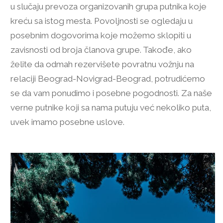
u slučaju prevoza organizovanih grupa putnika koje
kreću sa istog mesta. Povoljnosti se ogledaju u
posebnim dogovorima koje možemo sklopiti u
zavisnosti od broja članova grupe. Takođe, ako
želite da odmah rezervišete povratnu vožnju na
relaciji Beograd-Novigrad-Beograd, potrudićemo
se da vam ponudimo i posebne pogodnosti. Za naše
verne putnike koji sa nama putuju već nekoliko puta,
uvek imamo posebne uslove.