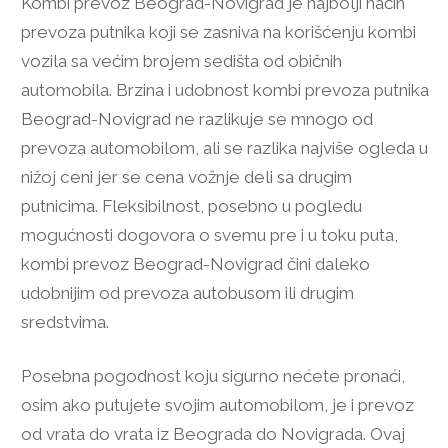
Kombi prevoz Beograd-Novigrad je najbolji način
prevoza putnika koji se zasniva na korišćenju kombi
vozila sa većim brojem sedišta od običnih
automobila. Brzina i udobnost kombi prevoza putnika
Beograd-Novigrad ne razlikuje se mnogo od
prevoza automobilom, ali se razlika najviše ogleda u
nižoj ceni jer se cena vožnje deli sa drugim
putnicima. Fleksibilnost, posebno u pogledu
mogućnosti dogovora o svemu pre i u toku puta,
kombi prevoz Beograd-Novigrad čini daleko
udobnijim od prevoza autobusom ili drugim
sredstvima.
Posebna pogodnost koju sigurno nećete pronaći,
osim ako putujete svojim automobilom, je i prevoz
od vrata do vrata iz Beograda do Novigrada. Ovaj